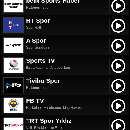
beIN Sports Haber
Kategori:
Spor
HT Spor
Spor Hattı
A Spor
Spor Gündemi
Sports Tv
İtalya Kadınlar Voleybol Ligi
Tivibu Spor
Kategori:
Spor
FB TV
Basketbol: Euroleague Maç Havası
TRT Spor Yıldız
VNL Erkekler Yarı Final