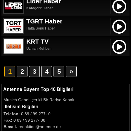
Lider Haber
Kategori:
Haber
TGRT Haber
Hafta Sonu Haber
KRT TV
Uzman Rehberi
1
2
3
4
5
»
Antenne Bayern Top 40 Bilgileri
Munich Genel İçerikli Bir Radyo Kanalı
İletişim Bilgileri
Telefon:
0 89 / 99 277- 0
Fax:
0 89 / 99 277- 88
E-mail:
redaktion@antenne.de