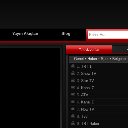
Yayın Akışları
Blog
Televizyonlar
Genel
•
Haber
•
Spor
•
Belgesel
1.
TRT 1
2.
Show TV
3.
Star TV
4.
Kanal 7
5.
ATV
6.
Kanal D
7.
Now TV
8.
Tv8
9.
TRT Haber