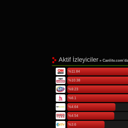
Aktif İzleyiciler
» Canlitv.com'da 
%11.84
%10.38
%9.23
%6.1
%4.64
%4.54
%3.6