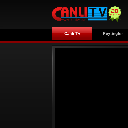
Canlı Tv
Reytingler