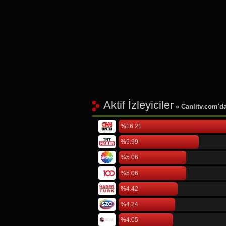
Aktif İzleyiciler
» Canlitv.com'da 
%16.21
%5.99
%5.06
%5.06
%4.42
%4.24
%4.05