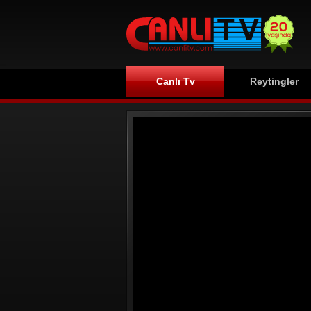
Canlı Tv
Reytingler