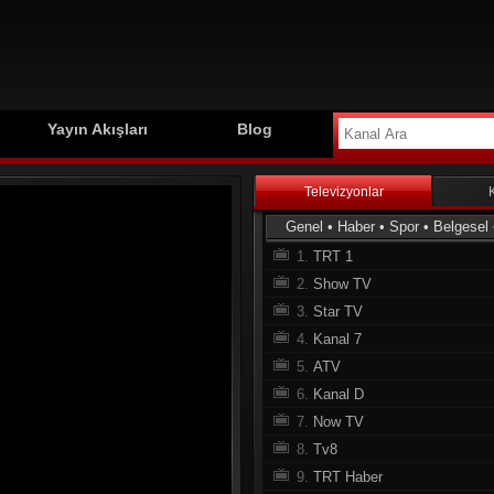
Yayın Akışları
Blog
Televizyonlar
Genel
•
Haber
•
Spor
•
Belgesel
1.
TRT 1
2.
Show TV
3.
Star TV
4.
Kanal 7
5.
ATV
6.
Kanal D
7.
Now TV
8.
Tv8
9.
TRT Haber