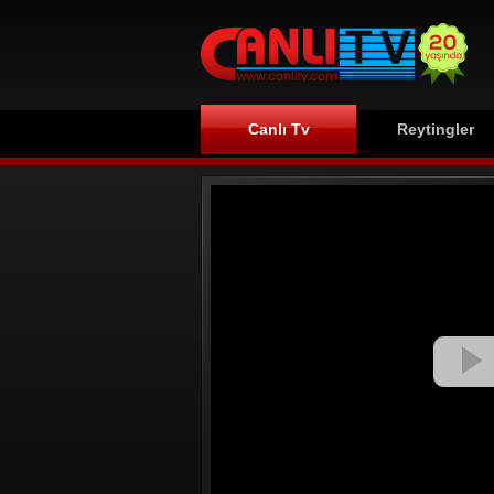
Canlı Tv
Reytingler