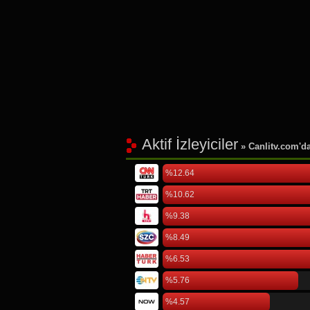
Aktif İzleyiciler
» Canlitv.com'da 
%12.64
%10.62
%9.38
%8.49
%6.53
%5.76
%4.57