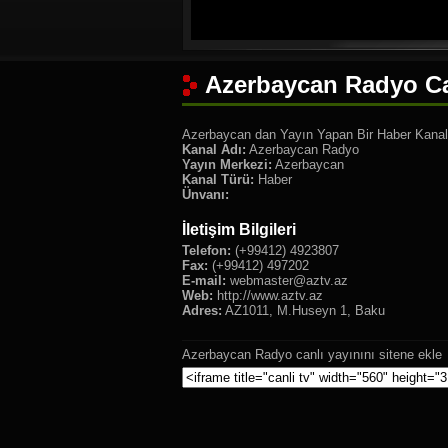
Azerbaycan Radyo Ca
Azerbaycan dan Yayın Yapan Bir Haber Kanal
Kanal Adı:
Azerbaycan Radyo
Yayın Merkezi:
Azerbaycan
Kanal Türü:
Haber
Ünvanı:
İletişim Bilgileri
Telefon:
(+99412) 4923807
Fax:
(+99412) 497202
E-mail:
webmaster@aztv.az
Web:
http://www.aztv.az
Adres:
AZ1011, M.Huseyn 1, Baku
Azerbaycan Radyo canlı yayınını sitene ekle