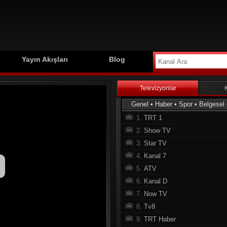
Yayın Akışları
Blog
Televizyonlar
Genel
•
Haber
•
Spor
•
Belgesel
1.
TRT 1
2.
Show TV
3.
Star TV
4.
Kanal 7
5.
ATV
6.
Kanal D
7.
Now TV
8.
Tv8
9.
TRT Haber