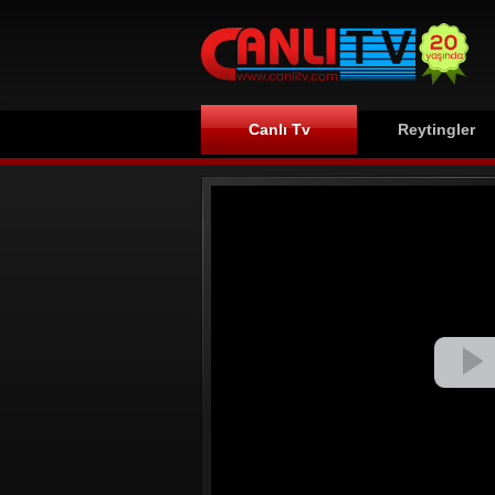
Canlı Tv
Reytingler