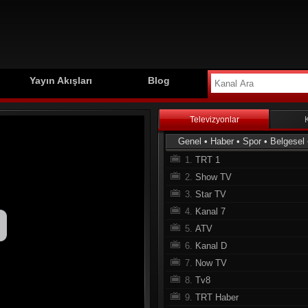
Yayın Akışları
Blog
Televizyonlar
Genel
•
Haber
•
Spor
•
Belgesel
1.
TRT 1
2.
Show TV
3.
Star TV
4.
Kanal 7
5.
ATV
6.
Kanal D
7.
Now TV
8.
Tv8
9.
TRT Haber