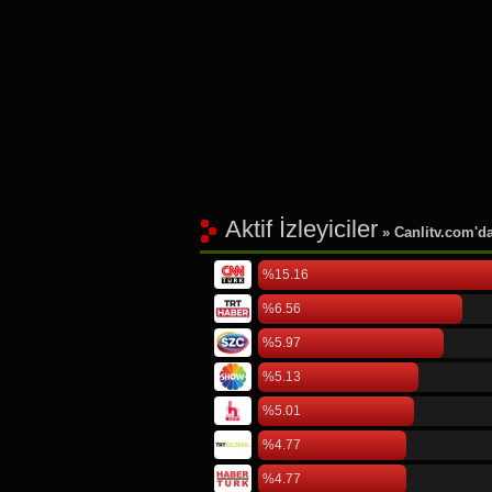
Aktif İzleyiciler
» Canlitv.com'da 
%15.16
%6.56
%5.97
%5.13
%5.01
%4.77
%4.77