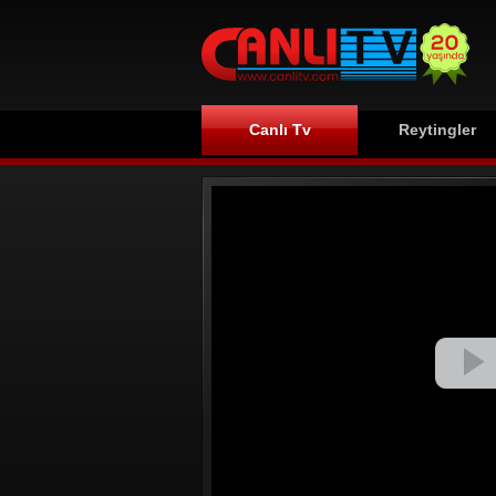
Canlı Tv
Reytingler