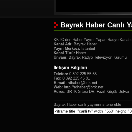
Bayrak Haber Canlı Y
KKTC den Haber Yayını Yapan Radyo Kanalıd
Kanal Adı:
Bayrak Haber
Yayın Merkezi:
İstanbul
Kanal Türü:
Haber
Ünvanı:
Bayrak Radyo Televizyon Kurumu
İletişim Bilgileri
Telefon:
0 392 225 55 55
Fax:
0 392 225 45 81
E-mail:
rdhaber@brtk.net
Web:
http://
rdhaber@brtk.net
Adres:
BRTK Sitesi DR. Fazıl Küçük Bulvar
Bayrak Haber canlı yayınını sitene ekle