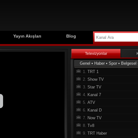
Yayın Akışları
Blog
Televizyonlar
Genel
•
Haber
•
Spor
•
Belgesel
1.
TRT 1
2.
Show TV
3.
Star TV
4.
Kanal 7
5.
ATV
6.
Kanal D
7.
Now TV
8.
Tv8
9.
TRT Haber