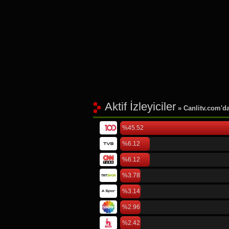
Aktif İzleyiciler
» Canlitv.com'da 
%45.52
%6.12
%6.12
%3.78
%3.14
%2.96
%2.42