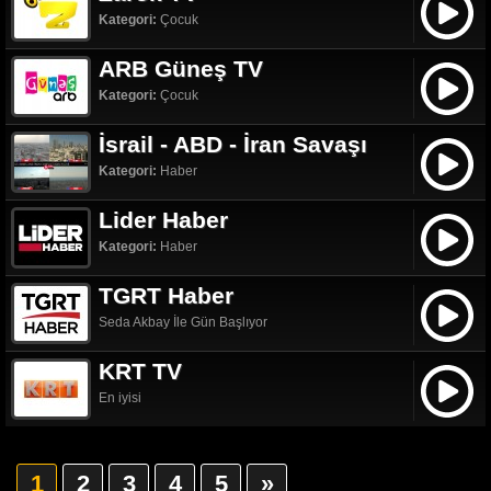
Kategori:
Çocuk
ARB Güneş TV
Kategori:
Çocuk
İsrail - ABD - İran Savaşı
Kategori:
Haber
Lider Haber
Kategori:
Haber
TGRT Haber
Seda Akbay İle Gün Başlıyor
KRT TV
En iyisi
1
2
3
4
5
»