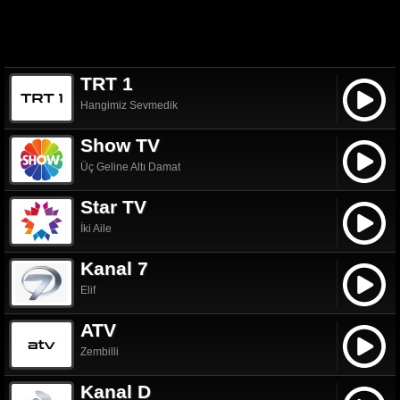
TRT 1
Hangimiz Sevmedik
Show TV
Üç Geline Altı Damat
Star TV
İki Aile
Kanal 7
Elif
ATV
Zembilli
Kanal D