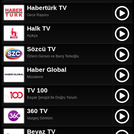
Habertürk TV
Gece Raporu
Halk TV
Açıkça
Sözcü TV
Özlem Gürses ve Barış Terkoğlu
Haber Global
Müzakere
TV 100
Başak Şengül Ile Doğru Yorum
360 TV
Vazgeç Gönlüm
Beyaz TV