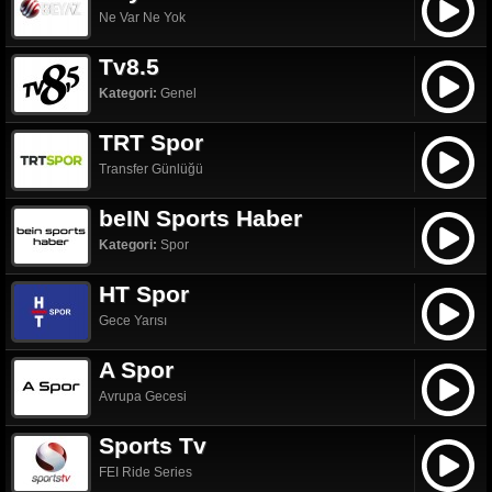
Ne Var Ne Yok
Tv8.5
Kategori:
Genel
TRT Spor
Transfer Günlüğü
beIN Sports Haber
Kategori:
Spor
HT Spor
Gece Yarısı
A Spor
Avrupa Gecesi
Sports Tv
FEI Ride Series