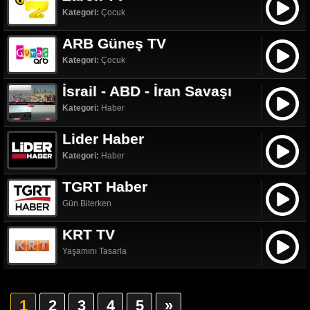
Kategori:
Çocuk
ARB Güneş TV
Kategori:
Çocuk
İsrail - ABD - İran Savaşı
Kategori:
Haber
Lider Haber
Kategori:
Haber
TGRT Haber
Gün Biterken
KRT TV
Yaşamını Tasarla
1
2
3
4
5
»