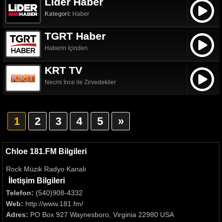
Lider Haber
Kategori:
Haber
TGRT Haber
Haberin İçinden
KRT TV
Necmi İnce ile Zirvedekiler
1
2
3
4
5
»
Chloe 181.FM Bilgileri
Rock Müzik Radyo Kanalı
İletişim Bilgileri
Telefon:
(540)908-4332
Web:
http://www.181.fm/
Adres:
PO Box 927 Waynesboro, Virginia 22980 USA