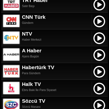
TRT Haber
Satır Başı
CNN Türk
Gündem
NTV
Haber Merkezi
A Haber
Ajans Bugün
Habertürk TV
Para Gündem
Halk TV
Ebru Baki İle Para Siyaset
Sözcü TV
Sözcü Masası