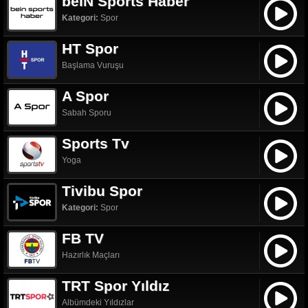
beIN Sports Haber
Kategori:
Spor
HT Spor
Başlama Vuruşu
A Spor
Sabah Sporu
Sports Tv
Yoga
Tivibu Spor
Kategori:
Spor
FB TV
Hazırlık Maçları
TRT Spor Yıldız
Albümdeki Yıldızlar