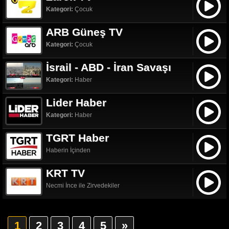
Kategori:
Çocuk
ARB Güneş TV
Kategori:
Çocuk
İsrail - ABD - İran Savaşı
Kategori:
Haber
Lider Haber
Kategori:
Haber
TGRT Haber
Haberin İçinden
KRT TV
Necmi İnce ile Zirvedekiler
1
2
3
4
5
»