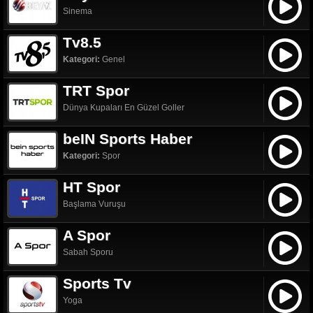
Sinema
Tv8.5
Kategori:
Genel
TRT Spor
Dünya Kupaları En Güzel Goller
beIN Sports Haber
Kategori:
Spor
HT Spor
Başlama Vuruşu
A Spor
Sabah Sporu
Sports Tv
Yoga