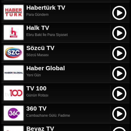
Habertürk TV
Para Gündem
Halk TV
Ebru Baki İle Para Siyaset
Sözcü TV
Sözcü Masası
Haber Global
Yeni Gün
TV 100
Günün Rotası
360 TV
Cambazhane Gülü: Fadime
Beyaz TV