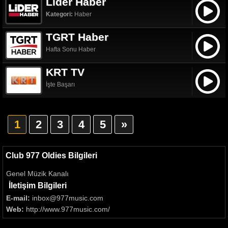
Lider Haber
Kategori:
Haber
TGRT Haber
Hafta Sonu Haber
KRT TV
İşte Başarı
1
2
3
4
5
»
Club 977 Oldies Bilgileri
Genel Müzik Kanalı
İletişim Bilgileri
E-mail:
inbox@977music.com
Web:
http://www.977music.com/