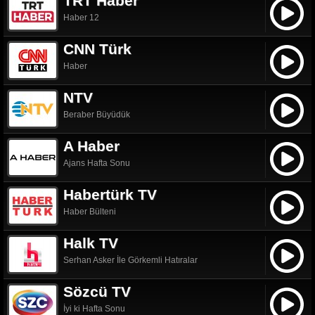
TRT Haber
Haber 12
CNN Türk
Haber
NTV
Beraber Büyüdük
A Haber
Ajans Hafta Sonu
Habertürk TV
Haber Bülteni
Halk TV
Serhan Asker İle Görkemli Hatıralar
Sözcü TV
İyi ki Hafta Sonu