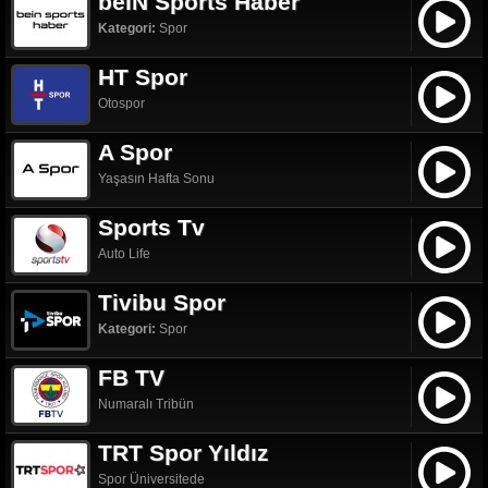
beIN Sports Haber
Kategori:
Spor
HT Spor
Otospor
A Spor
Yaşasın Hafta Sonu
Sports Tv
Auto Life
Tivibu Spor
Kategori:
Spor
FB TV
Numaralı Tribün
TRT Spor Yıldız
Spor Üniversitede