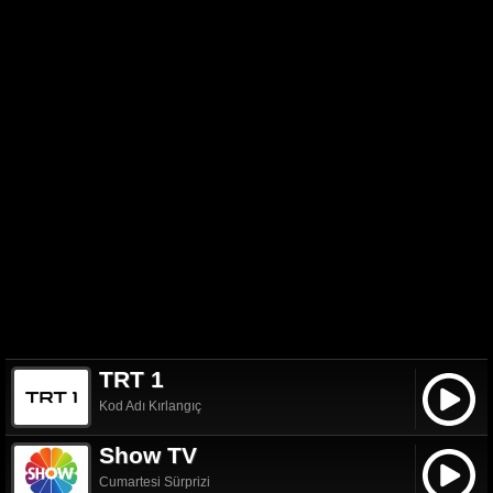
TRT 1
Kod Adı Kırlangıç
Show TV
Cumartesi Sürprizi