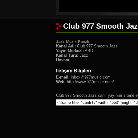
Club 977 Smooth Jazz
Jazz Müzik Kanalı
Kanal Adı:
Club 977 Smooth Jazz
Yayın Merkezi:
ABD
Kanal Türü:
Jazz
Ünvanı:
İletişim Bilgileri
E-mail:
inbox@977music.com
Web:
http://www.977music.com/
Club 977 Smooth Jazz canlı yayınını sitene e