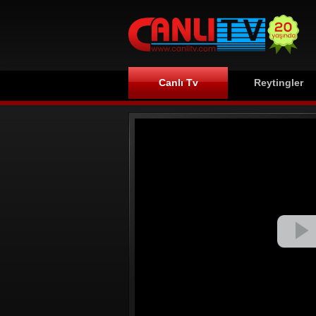
Canlı Tv
Reytingler