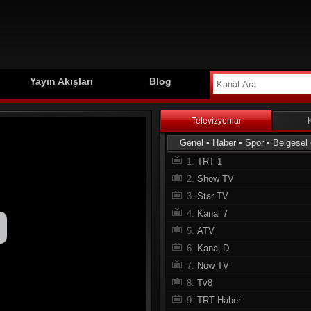
Yayın Akışları
Blog
Televizyonlar
Genel
•
Haber
•
Spor
•
Belgesel
1.
TRT 1
2.
Show TV
3.
Star TV
4.
Kanal 7
5.
ATV
6.
Kanal D
7.
Now TV
8.
Tv8
9.
TRT Haber