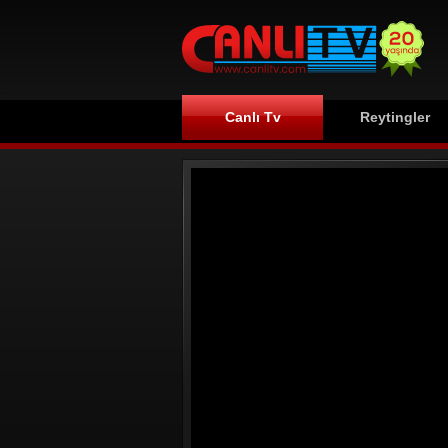
Canlı Tv
Reytingler