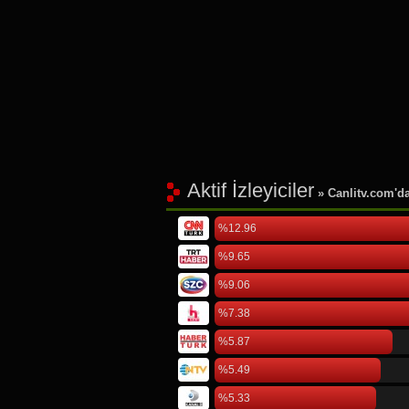
Aktif İzleyiciler
» Canlitv.com'da 
%12.96
%9.65
%9.06
%7.38
%5.87
%5.49
%5.33