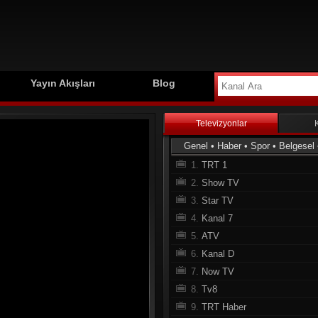
Yayın Akışları
Blog
Televizyonlar
Genel
•
Haber
•
Spor
•
Belgesel
1.
TRT 1
2.
Show TV
3.
Star TV
4.
Kanal 7
5.
ATV
6.
Kanal D
7.
Now TV
8.
Tv8
9.
TRT Haber