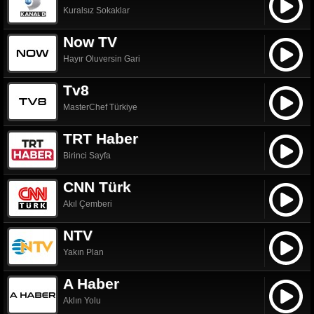
Kuralsız Sokaklar
Now TV
Hayır Oluversin Gari
Tv8
MasterChef Türkiye
TRT Haber
Birinci Sayfa
CNN Türk
Akıl Çemberi
NTV
Yakın Plan
A Haber
Aklın Yolu