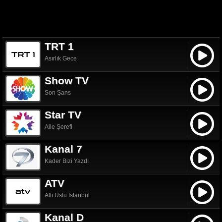
TRT 1
Asırlık Gece
Show TV
Son Şans
Star TV
Aile Şerefi
Kanal 7
Kader Bizi Yazdı
ATV
Altı Üstü İstanbul
Kanal D