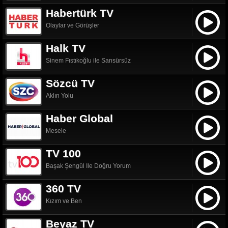
Habertürk TV
Olaylar ve Görüşler
Halk TV
Sinem Fıstıkoğlu ile Sansürsüz
Sözcü TV
Aklın Yolu
Haber Global
Mesele
TV 100
Başak Şengül Ile Doğru Yorum
360 TV
Kızım ve Ben
Beyaz TV