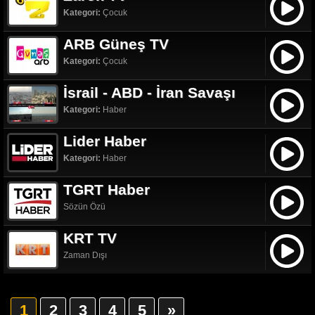
Kategori:
Çocuk
ARB Güneş TV
Kategori:
Çocuk
İsrail - ABD - İran Savaşı
Kategori:
Haber
Lider Haber
Kategori:
Haber
TGRT Haber
Sözün Özü
KRT TV
Zaman Dışı
1
2
3
4
5
»