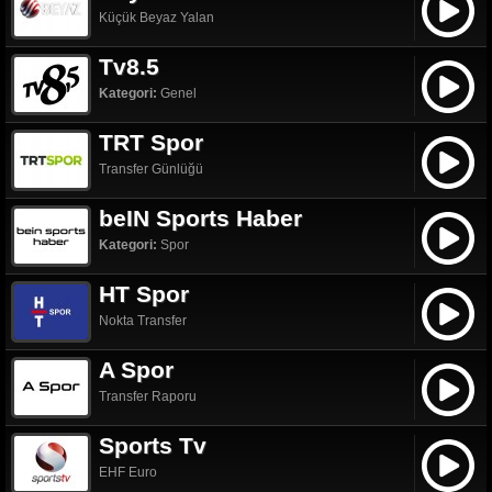
Küçük Beyaz Yalan
Tv8.5
Kategori:
Genel
TRT Spor
Transfer Günlüğü
beIN Sports Haber
Kategori:
Spor
HT Spor
Nokta Transfer
A Spor
Transfer Raporu
Sports Tv
EHF Euro