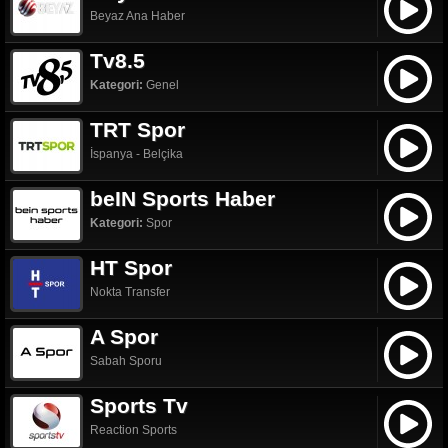
Beyaz Ana Haber
Tv8.5
Kategori:
Genel
TRT Spor
İspanya - Belçika
beIN Sports Haber
Kategori:
Spor
HT Spor
Nokta Transfer
A Spor
Sabah Sporu
Sports Tv
Reaction Sports