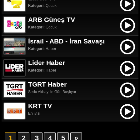
Kategori:
Çocuk
ARB Güneş TV
Kategori:
Çocuk
İsrail - ABD - İran Savaşı
Kategori:
Haber
Lider Haber
Kategori:
Haber
TGRT Haber
Seda Akbay İle Gün Başlıyor
KRT TV
En iyisi
1
2
3
4
5
»