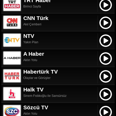
TRT Haber
Birinci Sayfa
CNN Türk
Akıl Çemberi
NTV
Yakın Plan
A Haber
Aklın Yolu
Habertürk TV
Olaylar ve Görüşler
Halk TV
Sinem Fıstıkoğlu ile Sansürsüz
Sözcü TV
Aklın Yolu