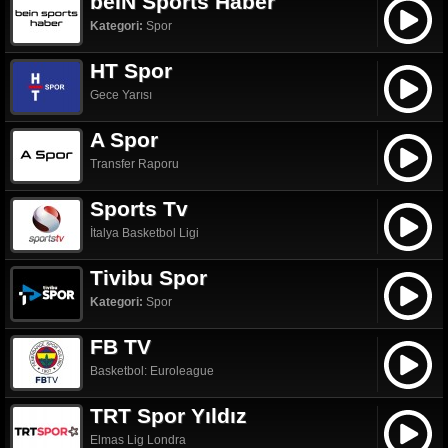
beIN Sports Haber
Kategori:
Spor
HT Spor
Gece Yarısı
A Spor
Transfer Raporu
Sports Tv
İtalya Basketbol Ligi
Tivibu Spor
Kategori:
Spor
FB TV
Basketbol: Euroleague
TRT Spor Yıldız
Elmas Lig Londra