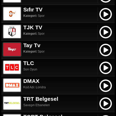
Sıfır TV
Kategori:
Spor
TJK TV
Kategori:
Spor
Tay Tv
Kategori:
Spor
TLC
Son Oyun
DMAX
Kod Adı: Londra
TRT Belgesel
Savaşın Efsaneleri