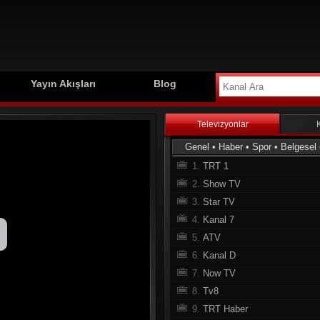
Yayın Akışları
Blog
Televizyonlar
Genel
•
Haber
•
Spor
•
Belgesel
1.
TRT 1
2.
Show TV
3.
Star TV
4.
Kanal 7
5.
ATV
6.
Kanal D
7.
Now TV
8.
Tv8
9.
TRT Haber