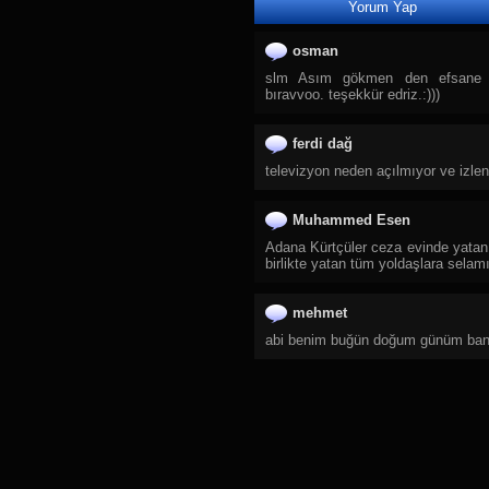
Yorum Yap
28.
TRT Spor Yıldız
29.
Sıfır TV
osman
30.
TJK TV
slm Asım gökmen den efsane ol
bıravvoo. teşekkür edriz.:)))
31.
Tay Tv
32.
TLC
ferdi dağ
33.
DMAX
televizyon neden açılmıyor ve izle
34.
TRT Belgesel
35.
TGRT Belgesel
Muhammed Esen
36.
Yaban TV
Adana Kürtçüler ceza evinde yatan
37.
CGTN Documentary
birlikte yatan tüm yoldaşlara selam
38.
TRT Çocuk
mehmet
39.
Cartoon Network
abi benim buğün doğum günüm band
40.
Diyanet Çocuk
41.
TRT Diyanet Çocuk
42.
Minika Çocuk
43.
Spacetoon Kids TV
44.
Minika Go
45.
Zarok TV