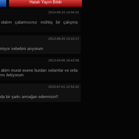
Hatalı Yayın Bildir
2014-08-15 14:04:31
alım çalarmısınız mühtiş bir çalışma
2013-08-25 13:10:17
nmiyor sebebini arıyorum
2013-03-06 18:43:58
 abim murat esene burdan selamlar ve onla
ımı iletiyorum
2010-07-01 12:54:32
a bir şarkı armağan edermisin!!