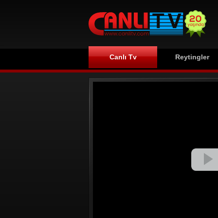
Canlı Tv
Reytingler