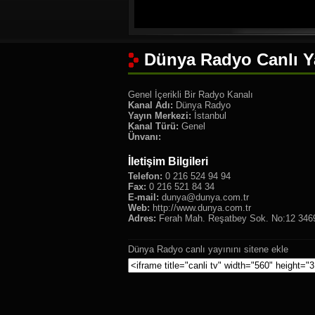
Dünya Radyo Canlı Y
Genel İçerikli Bir Radyo Kanalı
Kanal Adı:
Dünya Radyo
Yayın Merkezi:
İstanbul
Kanal Türü:
Genel
Ünvanı:
İletişim Bilgileri
Telefon:
0 216 524 94 94
Fax:
0 216 521 84 34
E-mail:
dunya@dunya.com.tr
Web:
http://www.dunya.com.tr
Adres:
Ferah Mah. Reşatbey Sok. No:12 3469
Dünya Radyo canlı yayınını sitene ekle