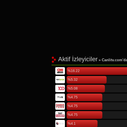
Aktif İzleyiciler
» Canlitv.com'da 
%16.22
%5.32
%5.08
%4.75
%4.75
%4.75
%4.1