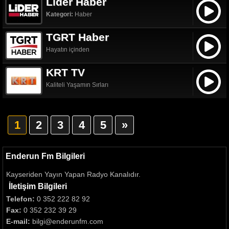
Lider Haber
Kategori:
Haber
TGRT Haber
Hayatın içinden
KRT TV
Kaliteli Yaşamın Sırları
1
2
3
4
5
»
Enderun Fm Bilgileri
Kayseriden Yayın Yapan Radyo Kanalıdır.
İletişim Bilgileri
Telefon:
0 352 222 82 92
Fax:
0 352 232 39 29
E-mail:
bilgi@enderunfm.com