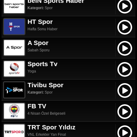
beIN Sports Haber
Kategori:
Spor
HT Spor
Hafta Sonu Haber
A Spor
Sabah Sporu
Sports Tv
Yoga
Tivibu Spor
Kategori:
Spor
FB TV
4 Nisan Özel Belgeseli
TRT Spor Yıldız
VNL Erkekler Yarı Final