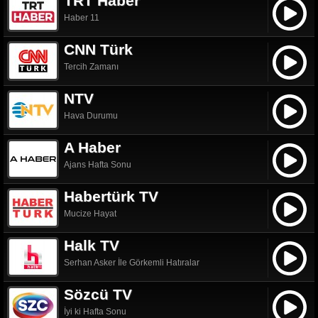
TRT Haber
Haber 11
CNN Türk
Tercih Zamanı
NTV
Hava Durumu
A Haber
Ajans Hafta Sonu
Habertürk TV
Mucize Hayat
Halk TV
Serhan Asker İle Görkemli Hatıralar
Sözcü TV
İyi ki Hafta Sonu