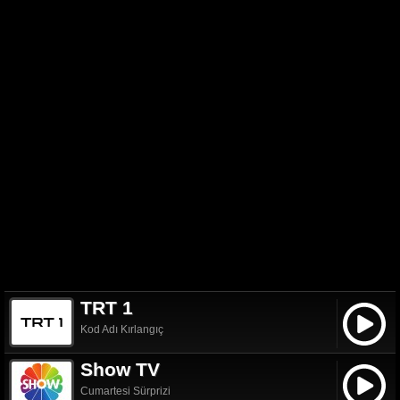
TRT 1
Kod Adı Kırlangıç
Show TV
Cumartesi Sürprizi