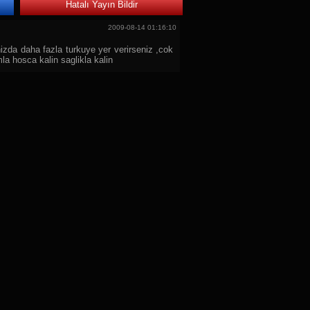
Hatalı Yayın Bildir
2009-08-14 01:16:10
nizda daha fazla turkuye yer verirseniz ,cok
a hosca kalin saglikla kalin