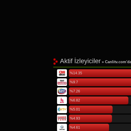
Aktif İzleyiciler
» Canlitv.com'da 
%14.35
%9.7
%7.26
%6.82
%5.01
%4.93
%4.61