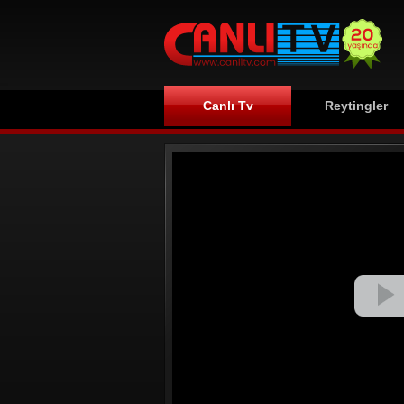
Canlı Tv
Reytingler