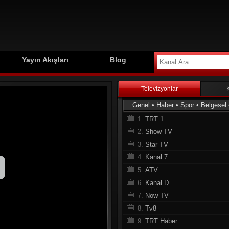
Yayın Akışları
Blog
Televizyonlar
Genel
•
Haber
•
Spor
•
Belgesel
1.
TRT 1
2.
Show TV
3.
Star TV
4.
Kanal 7
5.
ATV
6.
Kanal D
7.
Now TV
8.
Tv8
9.
TRT Haber