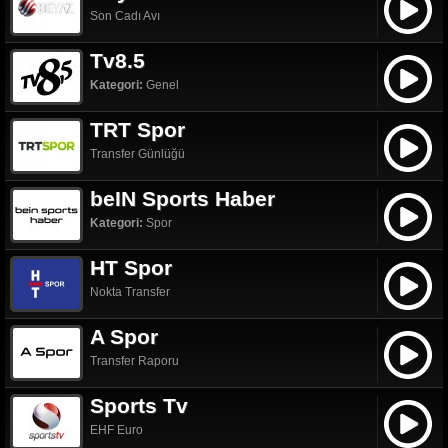
Son Cadı Avı
Tv8.5
Kategori:
Genel
TRT Spor
Transfer Günlüğü
beIN Sports Haber
Kategori:
Spor
HT Spor
Nokta Transfer
A Spor
Transfer Raporu
Sports Tv
EHF Euro