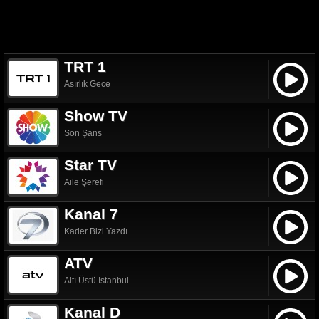
TRT 1
Asırlık Gece
Show TV
Son Şans
Star TV
Aile Şerefi
Kanal 7
Kader Bizi Yazdı
ATV
Altı Üstü İstanbul
Kanal D