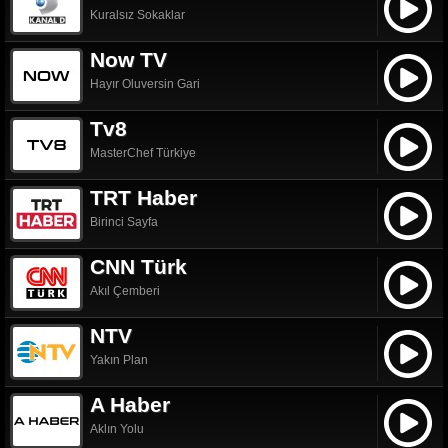
Kuralsız Sokaklar
Now TV
Hayır Oluversin Gari
Tv8
MasterChef Türkiye
TRT Haber
Birinci Sayfa
CNN Türk
Akıl Çemberi
NTV
Yakın Plan
A Haber
Aklın Yolu