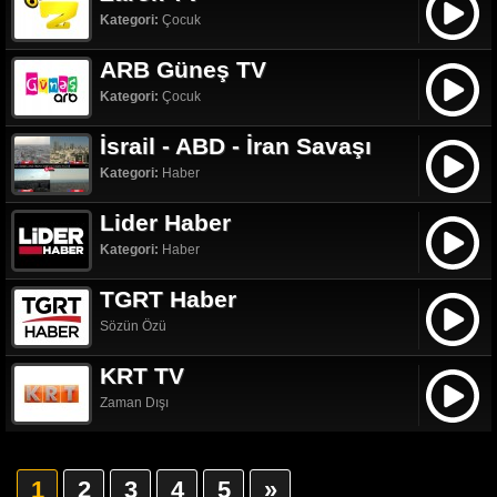
Kategori:
Çocuk
ARB Güneş TV
Kategori:
Çocuk
İsrail - ABD - İran Savaşı
Kategori:
Haber
Lider Haber
Kategori:
Haber
TGRT Haber
Sözün Özü
KRT TV
Zaman Dışı
1
2
3
4
5
»