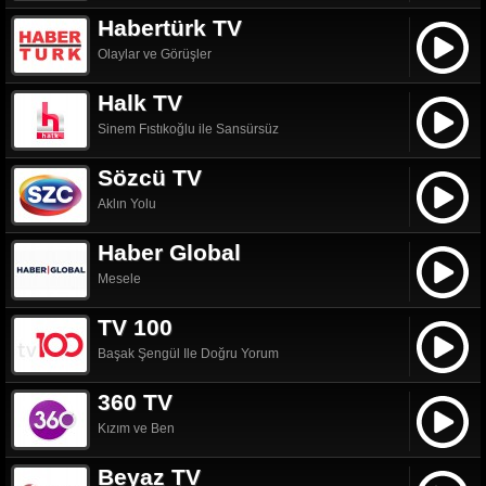
Habertürk TV
Olaylar ve Görüşler
Halk TV
Sinem Fıstıkoğlu ile Sansürsüz
Sözcü TV
Aklın Yolu
Haber Global
Mesele
TV 100
Başak Şengül Ile Doğru Yorum
360 TV
Kızım ve Ben
Beyaz TV