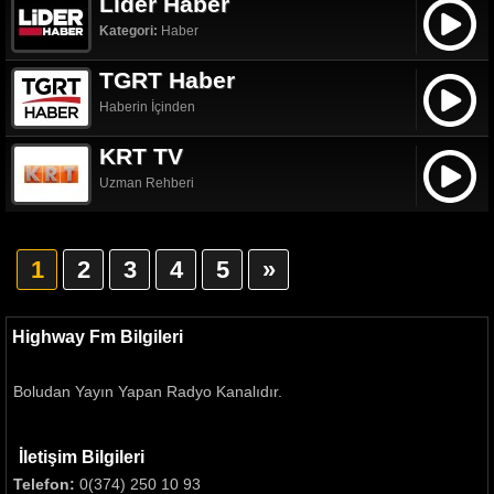
Lider Haber
Kategori:
Haber
TGRT Haber
Haberin İçinden
KRT TV
Uzman Rehberi
1
2
3
4
5
»
Highway Fm Bilgileri
Boludan Yayın Yapan Radyo Kanalıdır.
İletişim Bilgileri
Telefon:
0(374) 250 10 93