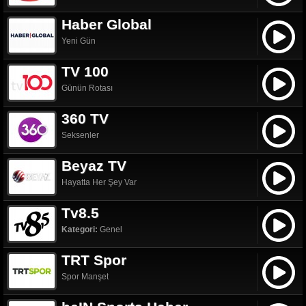
Haber Global
Yeni Gün
TV 100
Günün Rotası
360 TV
Seksenler
Beyaz TV
Hayatta Her Şey Var
Tv8.5
Kategori:
Genel
TRT Spor
Spor Manşet