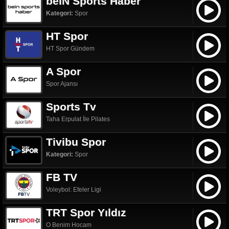
beIN Sports Haber
Kategori:
Spor
HT Spor
HT Spor Gündem
A Spor
Spor Ajansı
Sports Tv
Taha Erpulat İle Pilates
Tivibu Spor
Kategori:
Spor
FB TV
Voleybol: Efeler Ligi
TRT Spor Yıldız
O Benim Hocam