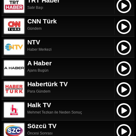
TRT Haber
Satır Başı
CNN Türk
Gündem
NTV
Haber Merkezi
A Haber
Ajans Bugün
Habertürk TV
Para Gündem
Halk TV
Mehmet Tezkan ile Neden Sonuç
Sözcü TV
Öncesi Sonrası