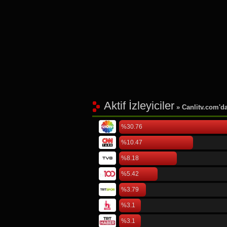
Aktif İzleyiciler
» Canlitv.com'da 
%30.76
%10.47
%8.18
%5.42
%3.79
%3.1
%3.1