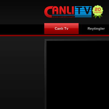
Canlı Tv
Reytingler