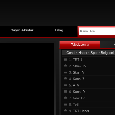
Yayın Akışları
Blog
Televizyonlar
Genel
•
Haber
•
Spor
•
Belgesel
1.
TRT 1
2.
Show TV
3.
Star TV
4.
Kanal 7
5.
ATV
6.
Kanal D
7.
Now TV
8.
Tv8
9.
TRT Haber