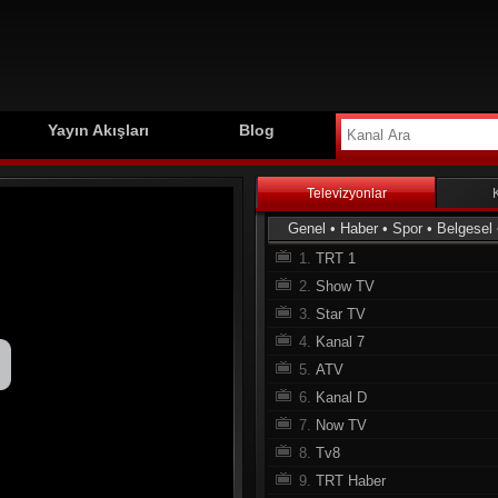
Yayın Akışları
Blog
Televizyonlar
Genel
•
Haber
•
Spor
•
Belgesel
1.
TRT 1
2.
Show TV
3.
Star TV
4.
Kanal 7
5.
ATV
6.
Kanal D
7.
Now TV
8.
Tv8
9.
TRT Haber