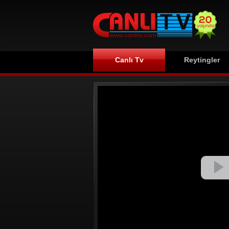
Canlı Tv
Reytingler