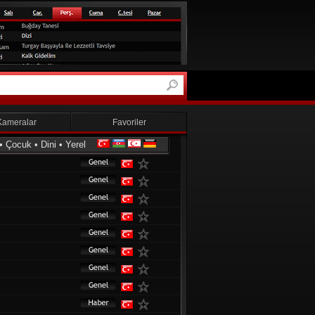
Kameralar
Favoriler
•
Çocuk
•
Dini
•
Yerel