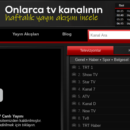
Yayın Akışları
Blog
Televizyonlar
Genel
•
Haber
•
Spor
•
Belgesel
1.
TRT 1
2.
Show TV
3.
Star TV
4.
Kanal 7
5.
ATV
6.
Kanal D
7.
Now TV
 Canlı Yayını
8.
Tv8
 sitemizden kaldırılmıştır.
irilmek için tıklayın.
9.
TRT Haber