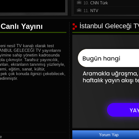
10.
CNN Türk
11.
NTV
12.
A Haber
Canlı Yayını
İstanbul Geleceği TV
13.
Habertürk TV
14.
Halk TV
15.
Sözcü TV
eni nesil TV kanalı olarak test
16.
Haber Global
İSTANBUL GELECEĞİ TV yayınlarını
neyimine sahip yönetim kadrosunda
17.
TV 100
a çıkmıştır. Tarafsız yayıncılık,
ları, ekranların tanınmış yüzleriyle,
18.
360 TV
mi, eğitim, sanat, kültür,
19.
Beyaz TV
 pek çok konuda ilginizi çekebilecek,
edinmiştir.
20.
Tv8.5
21.
TRT Spor
22.
beIN Sports Haber
23.
HT Spor
24.
A Spor
25.
Sports Tv
26.
Tivibu Spor
27.
FB TV
Yorum Yap
le