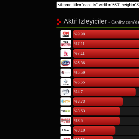
Aktif İzleyiciler
» Canlitv.com'da 
%9.98
%7.11
%7.11
%5.86
%5.59
%5.55
%4.7
%3.73
%3.53
%3.5
%3.18