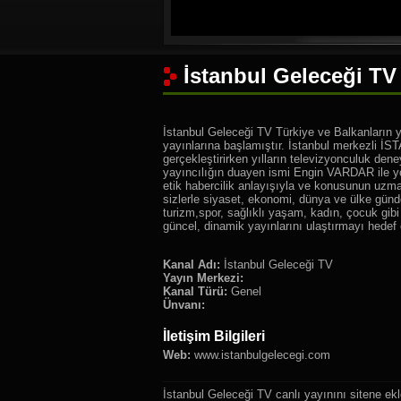
İstanbul Geleceği TV 
İstanbul Geleceği TV Türkiye ve Balkanların y
yayınlarına başlamıştır. İstanbul merkezli 
gerçekleştirirken yılların televizyonculuk de
yayıncılığın duayen ismi Engin VARDAR ile yol
etik habercilik anlayışıyla ve konusunun uzman
sizlerle siyaset, ekonomi, dünya ve ülke günde
turizm,spor, sağlıklı yaşam, kadın, çocuk gibi
güncel, dinamik yayınlarını ulaştırmayı hedef 
Kanal Adı:
İstanbul Geleceği TV
Yayın Merkezi:
Kanal Türü:
Genel
Ünvanı:
İletişim Bilgileri
Web:
www.istanbulgelecegi.com
İstanbul Geleceği TV canlı yayınını sitene ek