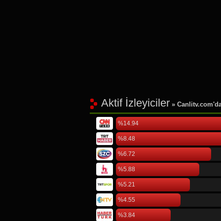
Aktif İzleyiciler
» Canlitv.com'da 
%14.94
%8.48
%6.72
%5.88
%5.21
%4.55
%3.84