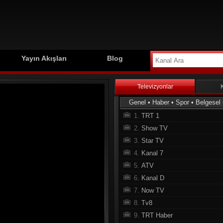
Yayın Akışları
Blog
Televizyonlar
Genel
•
Haber
•
Spor
•
Belgesel
1.
TRT 1
2.
Show TV
3.
Star TV
4.
Kanal 7
5.
ATV
6.
Kanal D
7.
Now TV
8.
Tv8
9.
TRT Haber