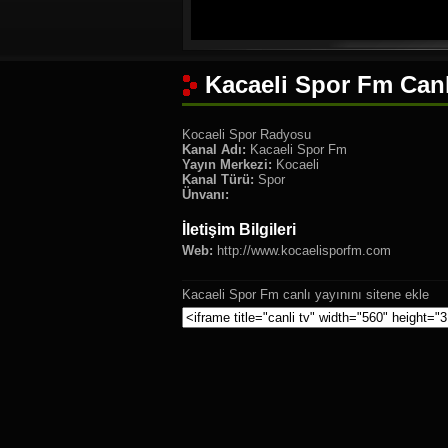
Kacaeli Spor Fm Canl
Kocaeli Spor Radyosu
Kanal Adı:
Kacaeli Spor Fm
Yayın Merkezi:
Kocaeli
Kanal Türü:
Spor
Ünvanı:
İletişim Bilgileri
Web:
http://www.kocaelisporfm.com
Kacaeli Spor Fm canlı yayınını sitene ekle