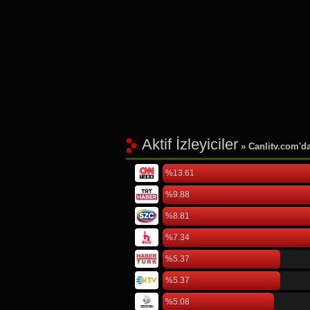
Aktif İzleyiciler
» Canlitv.com'da 
%13.61
%9.88
%8.81
%7.34
%5.37
%5.37
%5.08