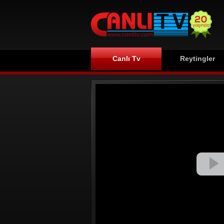
Canlı Tv
Reytingler