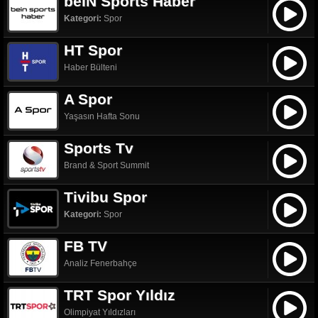
beIN Sports Haber
Kategori:
Spor
HT Spor
Haber Bülteni
A Spor
Yaşasın Hafta Sonu
Sports Tv
Brand & Sport Summit
Tivibu Spor
Kategori:
Spor
FB TV
Analiz Fenerbahçe
TRT Spor Yıldız
Olimpiyat Yıldızları