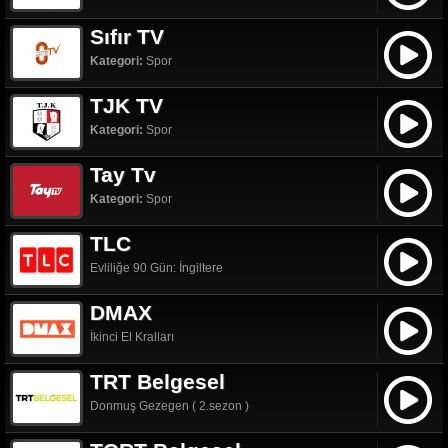
Sıfır TV
Kategori:
Spor
TJK TV
Kategori:
Spor
Tay Tv
Kategori:
Spor
TLC
Evliliğe 90 Gün: İngiltere
DMAX
İkinci El Kralları
TRT Belgesel
Donmuş Gezegen ( 2.sezon )