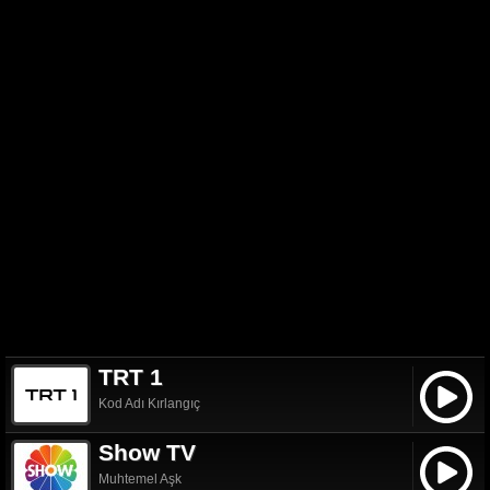
TRT 1
Kod Adı Kırlangıç
Show TV
Muhtemel Aşk