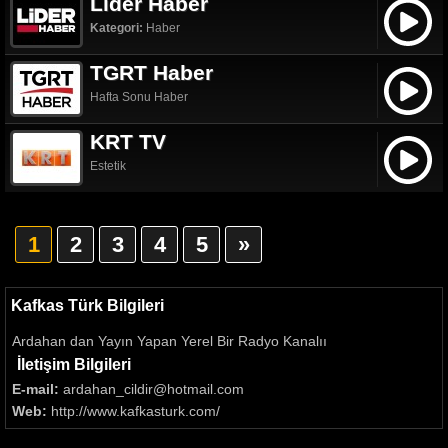
Lider Haber
Kategori:
Haber
TGRT Haber
Hafta Sonu Haber
KRT TV
Estetik
1
2
3
4
5
»
Kafkas Türk Bilgileri
Ardahan dan Yayın Yapan Yerel Bir Radyo Kanalıı
İletişim Bilgileri
E-mail:
ardahan_cildir@hotmail.com
Web:
http://www.kafkasturk.com/