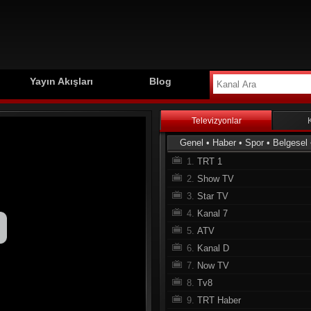
Yayın Akışları
Blog
Televizyonlar
Genel
•
Haber
•
Spor
•
Belgesel
1.
TRT 1
2.
Show TV
3.
Star TV
4.
Kanal 7
5.
ATV
6.
Kanal D
7.
Now TV
8.
Tv8
9.
TRT Haber