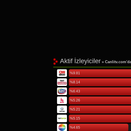
Aktif İzleyiciler
» Canlitv.com'da 
%9.81
%8.14
%6.43
%5.26
%5.21
%5.15
%4.65