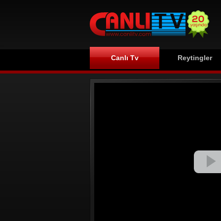
Canlı Tv
Reytingler