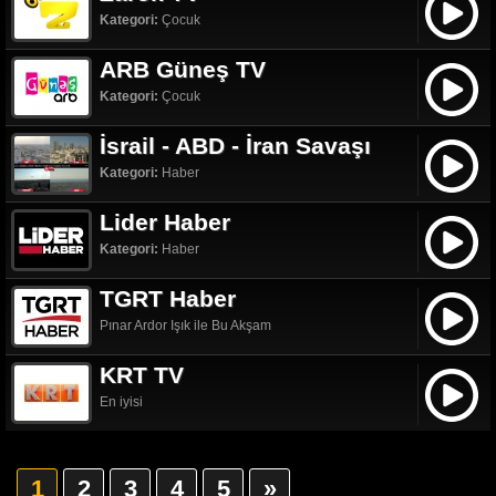
Kategori:
Çocuk
ARB Güneş TV
Kategori:
Çocuk
İsrail - ABD - İran Savaşı
Kategori:
Haber
Lider Haber
Kategori:
Haber
TGRT Haber
Pınar Ardor Işık ile Bu Akşam
KRT TV
En iyisi
1
2
3
4
5
»