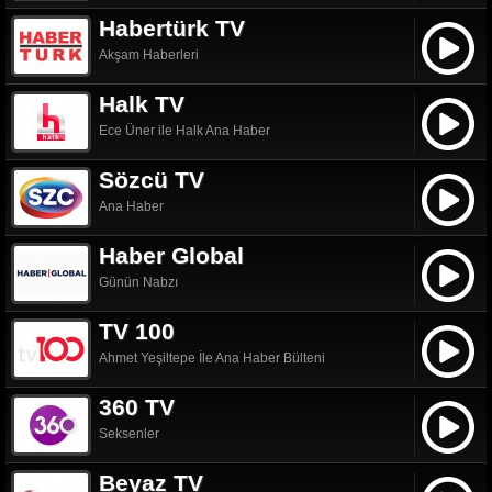
Habertürk TV
Akşam Haberleri
Halk TV
Ece Üner ile Halk Ana Haber
Sözcü TV
Ana Haber
Haber Global
Günün Nabzı
TV 100
Ahmet Yeşiltepe İle Ana Haber Bülteni
360 TV
Seksenler
Beyaz TV