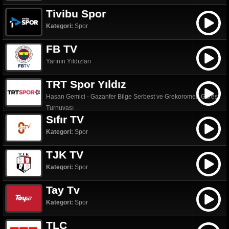
Tivibu Spor
Kategori:
Spor
FB TV
Yarının Yıldızları
TRT Spor Yıldız
Hasan Gemici - Gazanfer Bilge Serbest ve Grekoromen Güreş
Turnuvası
Sıfır TV
Kategori:
Spor
TJK TV
Kategori:
Spor
Tay Tv
Kategori:
Spor
TLC