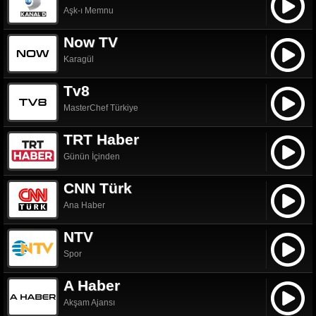
Aşk-ı Memnu
Now TV
Karagül
Tv8
MasterChef Türkiye
TRT Haber
Günün İçinden
CNN Türk
Ana Haber
NTV
Spor
A Haber
Akşam Ajansı