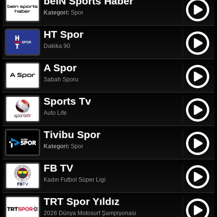
beIN Sports Haber
Kategori:
Spor
HT Spor
Dakika 90
A Spor
Sabah Sporu
Sports Tv
Auto Life
Tivibu Spor
Kategori:
Spor
FB TV
Kadın Futbol Süper Ligi
TRT Spor Yıldız
2026 Dünya Motosurf Şampiyonası