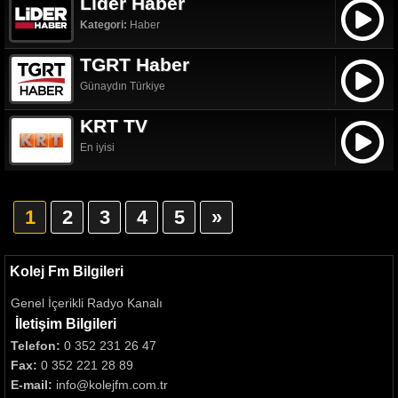
Lider Haber
Kategori:
Haber
TGRT Haber
Günaydın Türkiye
KRT TV
En iyisi
1
2
3
4
5
»
Kolej Fm Bilgileri
Genel İçerikli Radyo Kanalı
İletişim Bilgileri
Telefon:
0 352 231 26 47
Fax:
0 352 221 28 89
E-mail:
info@kolejfm.com.tr