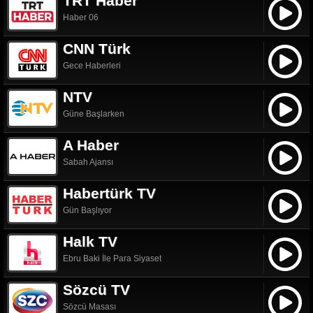
TRT Haber
Haber 06
CNN Türk
Gece Haberleri
NTV
Güne Başlarken
A Haber
Sabah Ajansı
Habertürk TV
Gün Başlıyor
Halk TV
Ebru Baki İle Para Siyaset
Sözcü TV
Sözcü Masası