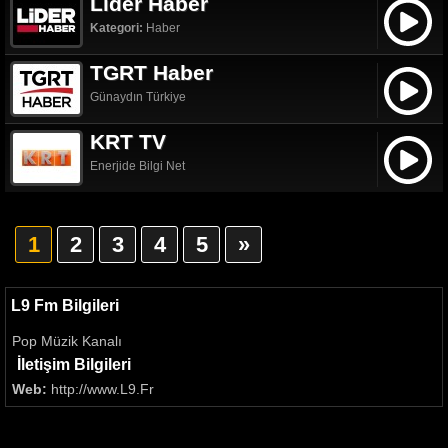
Lider Haber
Kategori:
Haber
TGRT Haber
Günaydın Türkiye
KRT TV
Enerjide Bilgi Net
1
2
3
4
5
»
L9 Fm Bilgileri
Pop Müzik Kanalı
İletişim Bilgileri
Web:
http://www.L9.Fr