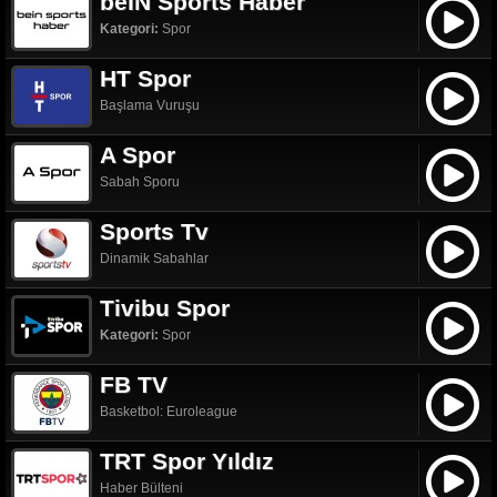
beIN Sports Haber
Kategori:
Spor
HT Spor
Başlama Vuruşu
A Spor
Sabah Sporu
Sports Tv
Dinamik Sabahlar
Tivibu Spor
Kategori:
Spor
FB TV
Basketbol: Euroleague
TRT Spor Yıldız
Haber Bülteni