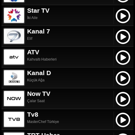
Star TV
İki Aile
Kanal 7
Elif
ATV
Kahvaltı Haberleri
Kanal D
Küçük Ağa
Now TV
Çalar Saat
Tv8
MasterChef Türkiye