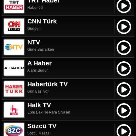
TRT Haber
Haber 06
CNN Türk
Gündem
NTV
Güne Başlarken
A Haber
Ajans Bugün
Habertürk TV
Gün Başlıyor
Halk TV
Ebru Baki İle Para Siyaset
Sözcü TV
Sözcü Masası