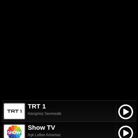
TRT 1
Hangimiz Sevmedik
Show TV
Aşk Laftan Anlamaz