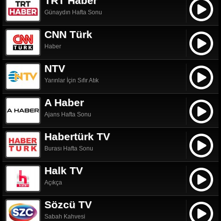
TRT Haber
Günaydın Hafta Sonu
CNN Türk
Haber
NTV
Yarınlar İçin Sıfır Atık
A Haber
Ajans Hafta Sonu
Habertürk TV
Burası Hafta Sonu
Halk TV
Açıkça
Sözcü TV
Sabah Kahvesi