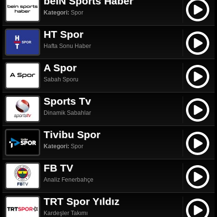
beIN Sports Haber
Kategori:
Spor
HT Spor
Hafta Sonu Haber
A Spor
Sabah Sporu
Sports Tv
Dinamik Sabahlar
Tivibu Spor
Kategori:
Spor
FB TV
Analiz Fenerbahçe
TRT Spor Yıldız
Kardeşler Takımı