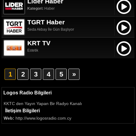
Lider Haber
Kategori:
Haber
TGRT Haber
Seda Akbay İle Gün Başlıyor
KRT TV
Estetik
1
2
3
4
5
»
Logos Radio Bilgileri
KKTC den Yayın Yapan Bir Radyo Kanalı
İletişim Bilgileri
Web:
http://www.logosradio.com.cy