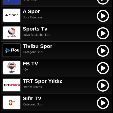
Satır Arası
A Spor
Spor Gündemi
Sports Tv
İtalya Basketbol Ligi
Tivibu Spor
Kategori:
Spor
FB TV
40+
TRT Spor Yıldız
Dream Teams
Sıfır TV
Kategori:
Spor