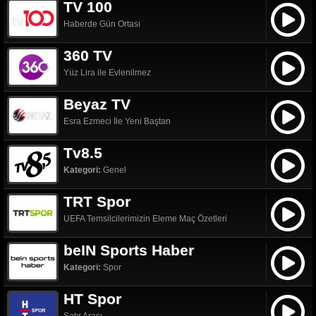
TV 100
Haberde Gün Ortası
360 TV
Yüz Lira ile Evlenilmez
Beyaz TV
Esra Ezmeci İle Yeni Baştan
Tv8.5
Kategori:
Genel
TRT Spor
UEFA Temsilcilerimizin Eleme Maç Özetleri
beIN Sports Haber
Kategori:
Spor
HT Spor