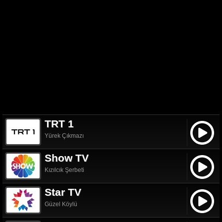
TRT 1
Yürek Çıkmazı
Show TV
Kızılcık Şerbeti
Star TV
Güzel Köylü