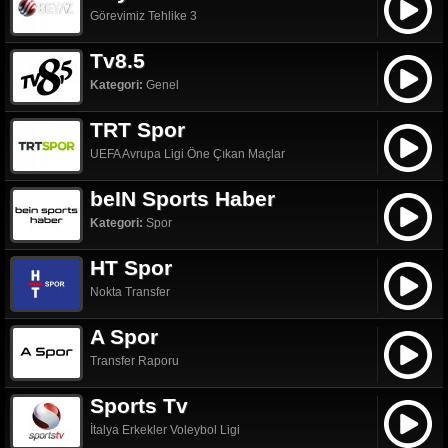
Görevimiz Tehlike 3
Tv8.5
Kategori:
Genel
TRT Spor
UEFA Avrupa Ligi Öne Çıkan Maçlar
beIN Sports Haber
Kategori:
Spor
HT Spor
Nokta Transfer
A Spor
Transfer Raporu
Sports Tv
İtalya Erkekler Voleybol Ligi