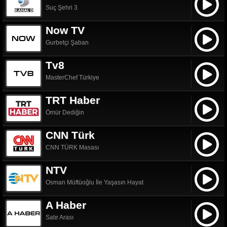
Suç Şehri 3
Now TV
Gurbetçi Şaban
Tv8
MasterChef Türkiye
TRT Haber
Ömür Dediğin
CNN Türk
CNN TÜRK Masası
NTV
Osman Müftüoğlu İle Yaşasın Hayat
A Haber
Satır Arası