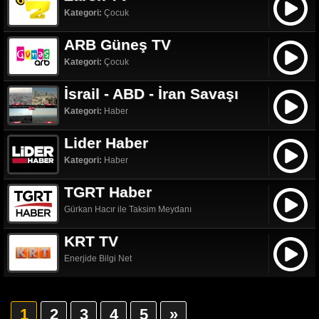
Kategori:
Çocuk
ARB Güneş TV
Kategori:
Çocuk
İsrail - ABD - İran Savaşı
Kategori:
Haber
Lider Haber
Kategori:
Haber
TGRT Haber
Gürkan Hacır ile Taksim Meydanı
KRT TV
Enerjide Bilgi Net
1
2
3
4
5
»