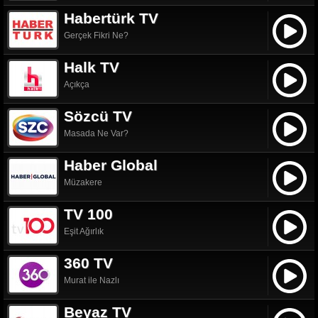
Habertürk TV
Gerçek Fikri Ne?
Halk TV
Açıkça
Sözcü TV
Masada Ne Var?
Haber Global
Müzakere
TV 100
Eşit Ağırlık
360 TV
Murat ile Nazlı
Beyaz TV