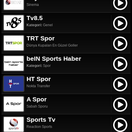
Sinema
Tv8.5
Kategori:
Genel
TRT Spor
Dünya Kupaları En Güzel Goller
beIN Sports Haber
Kategori:
Spor
HT Spor
Nokta Transfer
A Spor
Sabah Sporu
Sports Tv
Reaction Sports