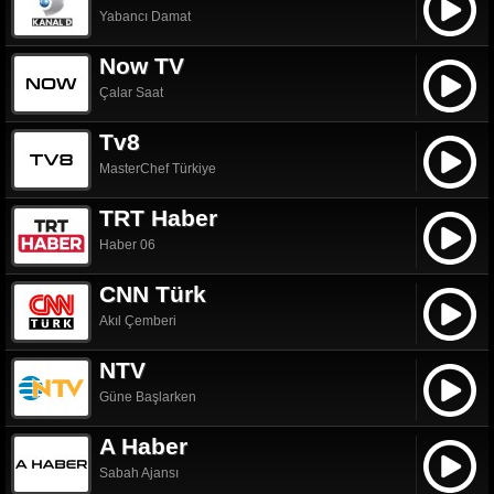
Yabancı Damat
Now TV
Çalar Saat
Tv8
MasterChef Türkiye
TRT Haber
Haber 06
CNN Türk
Akıl Çemberi
NTV
Güne Başlarken
A Haber
Sabah Ajansı