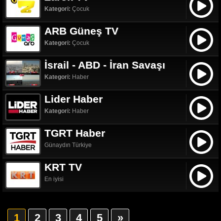
Kategori:
Çocuk
ARB Güneş TV
Kategori:
Çocuk
İsrail - ABD - İran Savaşı
Kategori:
Haber
Lider Haber
Kategori:
Haber
TGRT Haber
Günaydın Türkiye
KRT TV
En iyisi
1
2
3
4
5
»