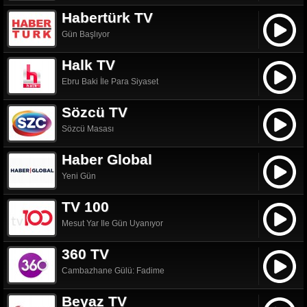
Habertürk TV
Gün Başlıyor
Halk TV
Ebru Baki İle Para Siyaset
Sözcü TV
Sözcü Masası
Haber Global
Yeni Gün
TV 100
Mesut Yar Ile Gün Uyanıyor
360 TV
Cambazhane Gülü: Fadime
Beyaz TV