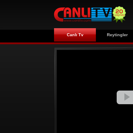
Canlı Tv
Reytingler