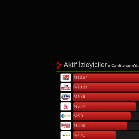
Aktif İzleyiciler
» Canlitv.com'da 
%13.57
%10.23
%8.46
%6.44
%5.9
%5.53
%4.41