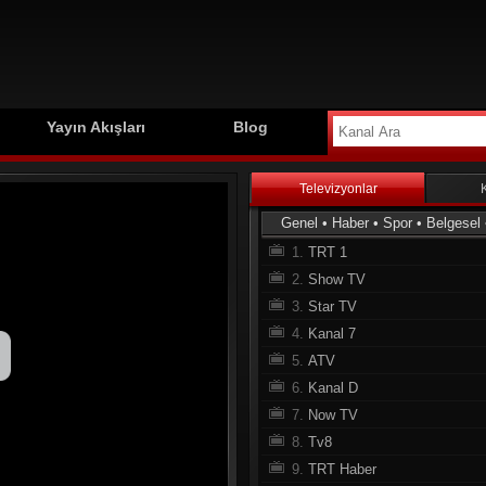
Yayın Akışları
Blog
Televizyonlar
Genel
•
Haber
•
Spor
•
Belgesel
1.
TRT 1
2.
Show TV
3.
Star TV
4.
Kanal 7
5.
ATV
6.
Kanal D
7.
Now TV
8.
Tv8
9.
TRT Haber