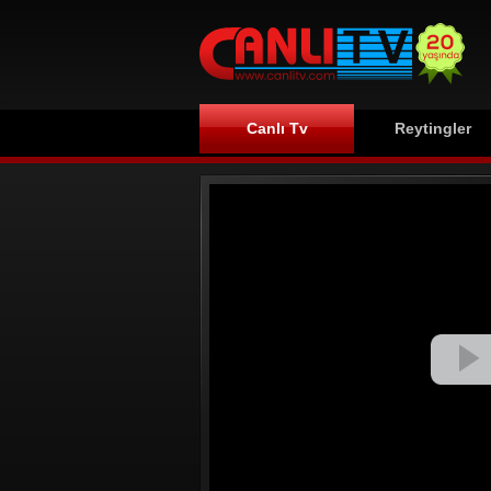
Canlı Tv
Reytingler