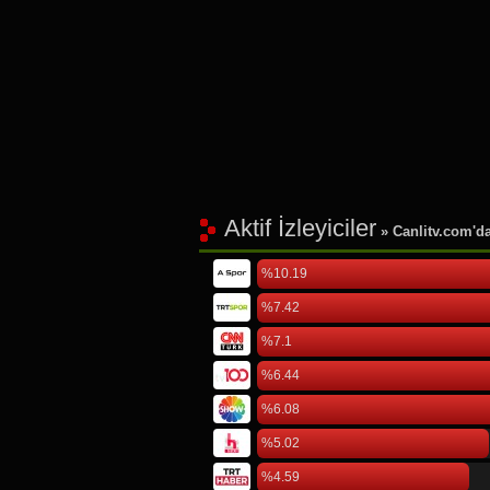
Aktif İzleyiciler
» Canlitv.com'da 
%10.19
%7.42
%7.1
%6.44
%6.08
%5.02
%4.59