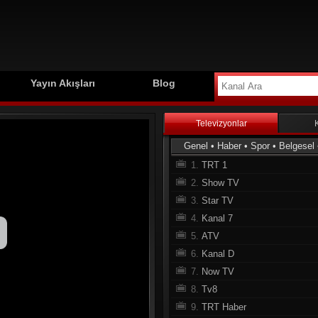
Yayın Akışları
Blog
Televizyonlar
Genel
•
Haber
•
Spor
•
Belgesel
1.
TRT 1
2.
Show TV
3.
Star TV
4.
Kanal 7
5.
ATV
6.
Kanal D
7.
Now TV
8.
Tv8
9.
TRT Haber