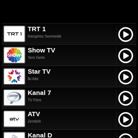
TRT 1
Hangimiz Sevmedik
Show TV
Yeni Gelin
Star TV
İki Aile
Kanal 7
TV Filmi
ATV
Zembilli
Kanal D