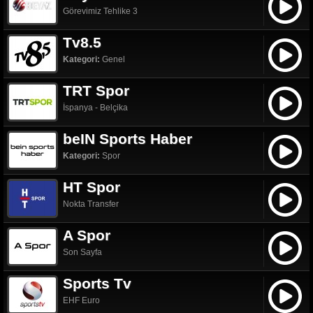
Görevimiz Tehlike 3
Tv8.5
Kategori:
Genel
TRT Spor
İspanya - Belçika
beIN Sports Haber
Kategori:
Spor
HT Spor
Nokta Transfer
A Spor
Son Sayfa
Sports Tv
EHF Euro