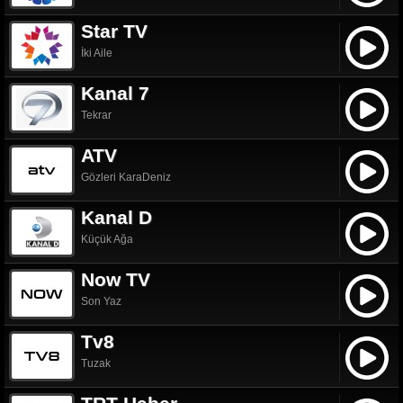
Star TV
İki Aile
Kanal 7
Tekrar
ATV
Gözleri KaraDeniz
Kanal D
Küçük Ağa
Now TV
Son Yaz
Tv8
Tuzak