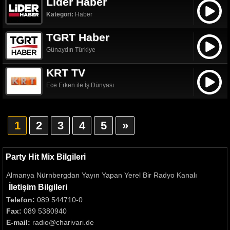
Lider Haber
Kategori:
Haber
TGRT Haber
Günaydın Türkiye
KRT TV
Ece Erken ile İş Dünyası
1
2
3
4
5
»
Party Hit Mix Bilgileri
Almanya Nürnbergdan Yayın Yapan Yerel Bir Radyo Kanalı
İletişim Bilgileri
Telefon:
089 544710-0
Fax:
089 5380940
E-mail:
radio@charivari.de