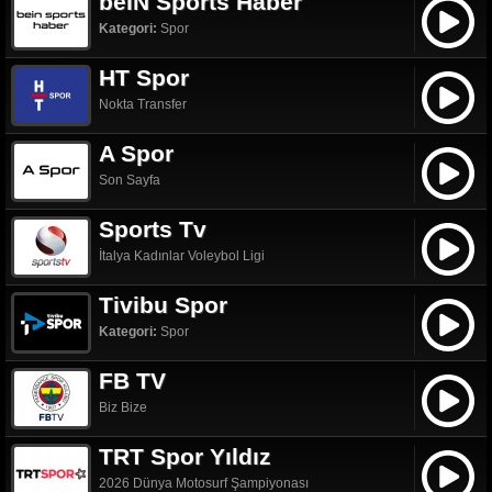
beIN Sports Haber
Kategori:
Spor
HT Spor
Nokta Transfer
A Spor
Son Sayfa
Sports Tv
İtalya Kadınlar Voleybol Ligi
Tivibu Spor
Kategori:
Spor
FB TV
Biz Bize
TRT Spor Yıldız
2026 Dünya Motosurf Şampiyonası