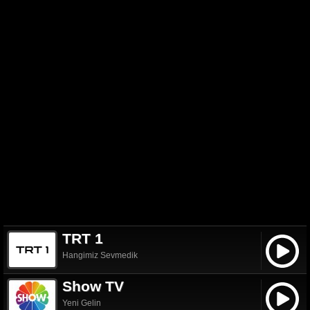
TRT 1
Hangimiz Sevmedik
Show TV
Yeni Gelin