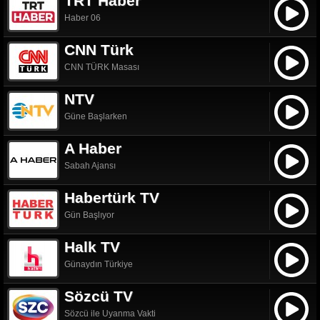
TRT Haber
Haber 06
CNN Türk
CNN TÜRK Masası
NTV
Güne Başlarken
A Haber
Sabah Ajansı
Habertürk TV
Gün Başlıyor
Halk TV
Günaydın Türkiye
Sözcü TV
Sözcü ile Uyanma Vakti