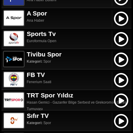
Ana Haber Bülteni
A Spor
Ana Haber
Sports Tv
Euroformula Open
Tivibu Spor
Kategori:
Spor
FB TV
Fenerium Saati
TRT Spor Yıldız
Hasan Gemici - Gazanfer Bilge Serbest ve Grekoromen Güreş
Turnuvası
Sıfır TV
Kategori:
Spor