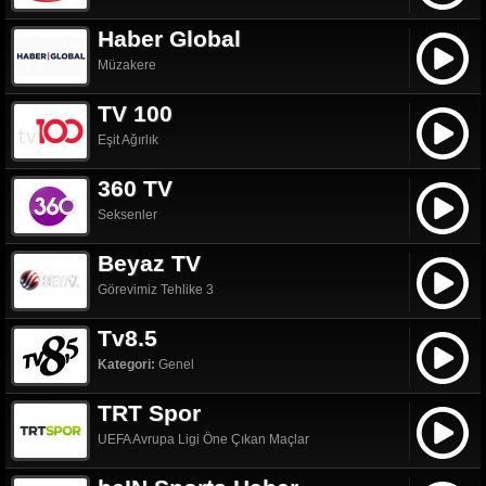
Haber Global
Müzakere
TV 100
Eşit Ağırlık
360 TV
Seksenler
Beyaz TV
Görevimiz Tehlike 3
Tv8.5
Kategori:
Genel
TRT Spor
UEFA Avrupa Ligi Öne Çıkan Maçlar