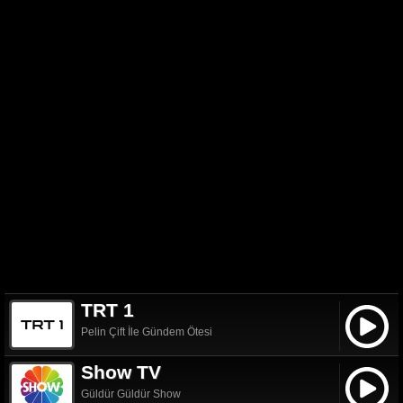
TRT 1
Pelin Çift İle Gündem Ötesi
Show TV
Güldür Güldür Show