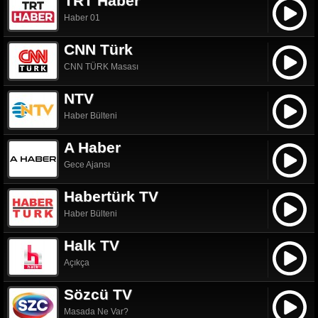
TRT Haber
Haber 01
CNN Türk
CNN TÜRK Masası
NTV
Haber Bülteni
A Haber
Gece Ajansı
Habertürk TV
Haber Bülteni
Halk TV
Açıkça
Sözcü TV
Masada Ne Var?