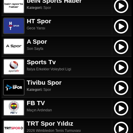
beIN Sports Haber
Kategori:
Spor
HT Spor
Gece Yarısı
A Spor
Son Sayfa
Sports Tv
İtalya Erkekler Voleybol Ligi
Tivibu Spor
Kategori:
Spor
FB TV
Maçın Ardından
TRT Spor Yıldız
2026 Wimbledon Tenis Turnuvası