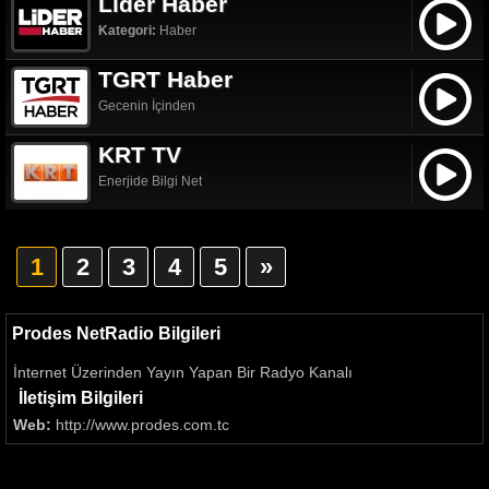
Lider Haber
Kategori:
Haber
TGRT Haber
Gecenin İçinden
KRT TV
Enerjide Bilgi Net
1
2
3
4
5
»
Prodes NetRadio Bilgileri
İnternet Üzerinden Yayın Yapan Bir Radyo Kanalı
İletişim Bilgileri
Web:
http://www.prodes.com.tc