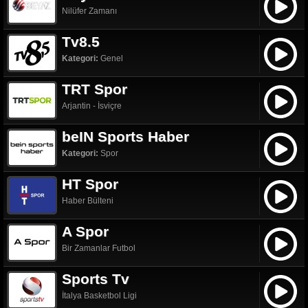
Nilüfer Zamanı
Tv8.5
Kategori:
Genel
TRT Spor
Arjantin - İsviçre
beIN Sports Haber
Kategori:
Spor
HT Spor
Haber Bülteni
A Spor
Bir Zamanlar Futbol
Sports Tv
İtalya Basketbol Ligi