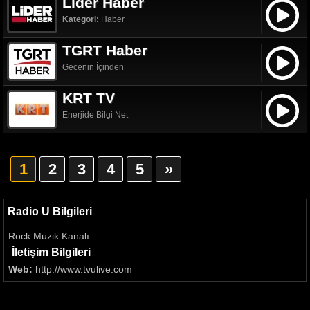
Lider Haber
Kategori:
Haber
TGRT Haber
Gecenin İçinden
KRT TV
Enerjide Bilgi Net
1
2
3
4
5
»
Radio U Bilgileri
Rock Muzik Kanalı
İletişim Bilgileri
Web:
http://www.tvulive.com