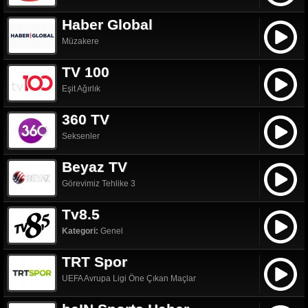
Haber Global
Müzakere
TV 100
Eşit Ağırlık
360 TV
Seksenler
Beyaz TV
Görevimiz Tehlike 3
Tv8.5
Kategori:
Genel
TRT Spor
UEFA Avrupa Ligi Öne Çıkan Maçlar