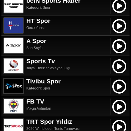
beIN Sports Haber
Kategori:
Spor
HT Spor
Gece Yarısı
A Spor
Son Sayfa
Sports Tv
İtalya Erkekler Voleybol Ligi
Tivibu Spor
Kategori:
Spor
FB TV
Maçın Ardından
TRT Spor Yıldız
2026 Wimbledon Tenis Turnuvası