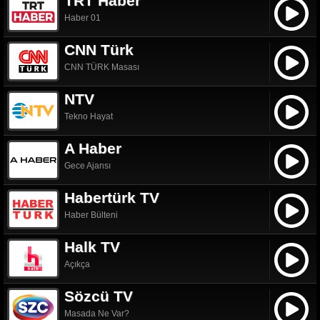
TRT Haber
Haber 01
CNN Türk
CNN TÜRK Masası
NTV
Tekno Hayat
A Haber
Gece Ajansı
Habertürk TV
Haber Bülteni
Halk TV
Açıkça
Sözcü TV
Masada Ne Var?