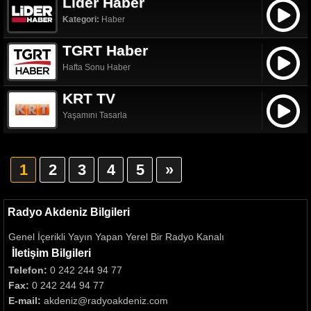
Lider Haber
Kategori:
Haber
TGRT Haber
Hafta Sonu Haber
KRT TV
Yaşamını Tasarla
1
2
3
4
5
»
Radyo Akdeniz Bilgileri
Genel İçerikli Yayın Yapan Yerel Bir Radyo Kanalı
İletişim Bilgileri
Telefon:
0 242 244 94 77
Fax:
0 242 244 94 77
E-mail:
akdeniz@radyoakdeniz.com