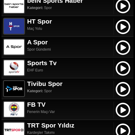
beIN Sports Haber
Kategori:
Spor
HT Spor
Maç Yolu
A Spor
Spor Gündemi
Sports Tv
EHF Euro
Tivibu Spor
Kategori:
Spor
FB TV
Fenerin Maçı Var
TRT Spor Yıldız
Kardeşler Takımı