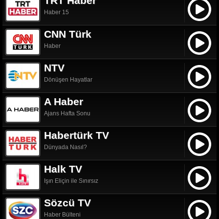
TRT Haber
Haber 15
CNN Türk
Haber
NTV
Dönüşen Hayatlar
A Haber
Ajans Hafta Sonu
Habertürk TV
Dünyada Nasıl?
Halk TV
Işın Eliçin ile Sınırsız
Sözcü TV
Haber Bülteni