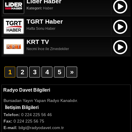
Lider Haber
Kategori:
Haber
TGRT Haber
Hafta Sonu Haber
KRT TV
Necmi İnce ile Zirvedekiler
1
2
3
4
5
»
Radyo Davet Bilgileri
Bursadan Yayın Yapan Radyo Kanalıdır.
İletişim Bilgileri
Telefon:
0 224 225 56 46
Fax:
0 224 225 56 75
E-mail:
bilgi@radyodavet.com.tr