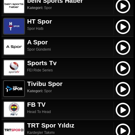
beIN Sports Haber
Kategori:
Spor
HT Spor
Spor Hattı
A Spor
Spor Gündemi
Sports Tv
FEI Ride Series
Tivibu Spor
Kategori:
Spor
FB TV
Head To Head
TRT Spor Yıldız
Kardeşler Takımı