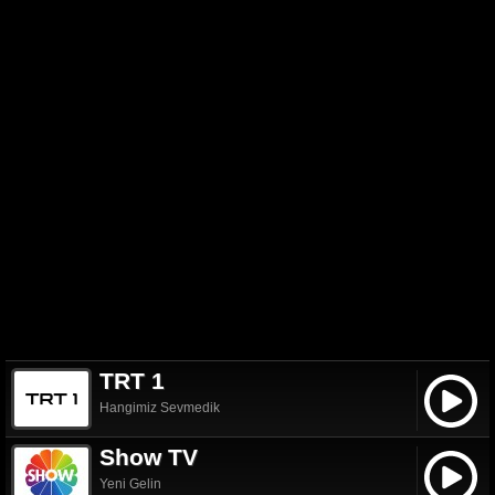
TRT 1
Hangimiz Sevmedik
Show TV
Yeni Gelin