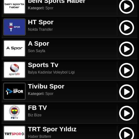
beIN Sports Haber
Kategori:
Spor
HT Spor
Nokta Transfer
A Spor
Son Sayfa
Sports Tv
İtalya Kadınlar Voleybol Ligi
Tivibu Spor
Kategori:
Spor
FB TV
Biz Bize
TRT Spor Yıldız
Haber Bülteni