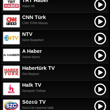
TRT Haber
Haber 06
CNN Türk
CNN TÜRK Masası
NTV
Güne Başlarken
A Haber
Sabah Ajansı
Habertürk TV
Gün Başlıyor
Halk TV
Günaydın Türkiye
Sözcü TV
Sözcü ile Uyanma Vakti