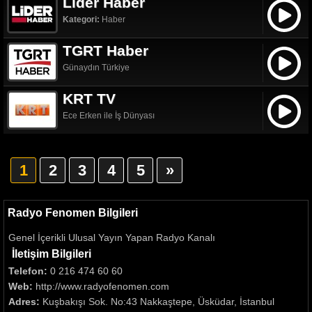
Lider Haber
Kategori:
Haber
TGRT Haber
Günaydın Türkiye
KRT TV
Ece Erken ile İş Dünyası
1
2
3
4
5
»
Radyo Fenomen Bilgileri
Genel İçerikli Ulusal Yayın Yapan Radyo Kanalı
İletişim Bilgileri
Telefon:
0 216 474 60 60
Web:
http://www.radyofenomen.com
Adres:
Kuşbakışı Sok. No:43 Nakkaştepe, Üsküdar, İstanbul