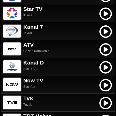
Star TV
İki Aile
Kanal 7
Tekrar
ATV
Gözleri KaraDeniz
Kanal D
Küçük Ağa
Now TV
Son Yaz
Tv8
Tuzak