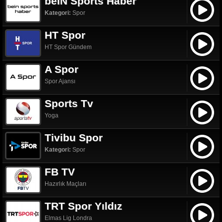
beIN Sports Haber
Kategori:
Spor
HT Spor
HT Spor Gündem
A Spor
Spor Ajansı
Sports Tv
Yoga
Tivibu Spor
Kategori:
Spor
FB TV
Hazırlık Maçları
TRT Spor Yıldız
Elmas Lig Londra