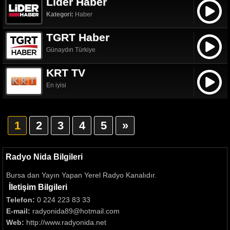
Lider Haber
Kategori:
Haber
TGRT Haber
Günaydın Türkiye
KRT TV
En iyisi
1
2
3
4
5
»
Radyo Nida Bilgileri
Bursa dan Yayın Yapan Yerel Radyo Kanalıdır.
İletişim Bilgileri
Telefon:
0 224 223 83 33
E-mail:
radyonida89@hotmail.com
Web:
http://www.radyonida.net