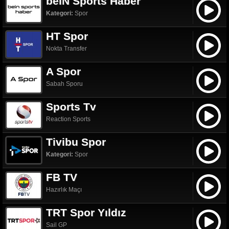
beIN Sports Haber
Kategori:
Spor
HT Spor
Nokta Transfer
A Spor
Sabah Sporu
Sports Tv
Reaction Sports
Tivibu Spor
Kategori:
Spor
FB TV
Hazırlık Maçı
TRT Spor Yıldız
Sail GP