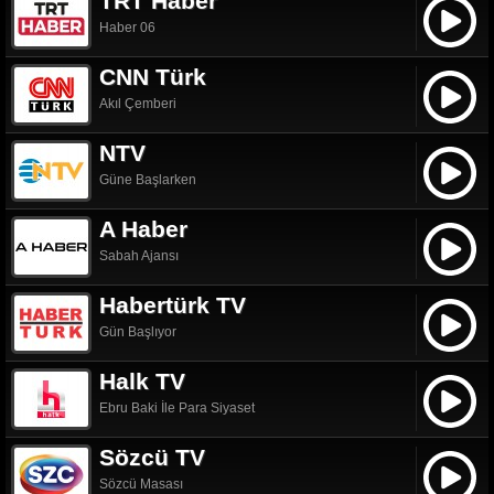
TRT Haber
Haber 06
CNN Türk
Akıl Çemberi
NTV
Güne Başlarken
A Haber
Sabah Ajansı
Habertürk TV
Gün Başlıyor
Halk TV
Ebru Baki İle Para Siyaset
Sözcü TV
Sözcü Masası