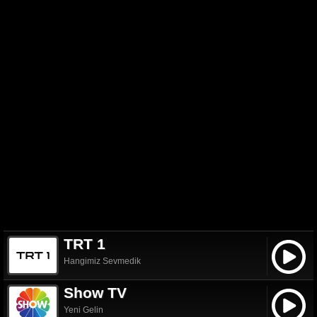
TRT 1
Hangimiz Sevmedik
Show TV
Yeni Gelin