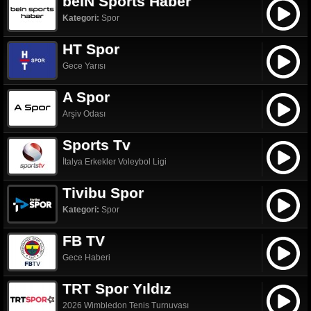
beIN Sports Haber
Kategori:
Spor
HT Spor
Gece Yarısı
A Spor
Arşiv Odası
Sports Tv
İtalya Erkekler Voleybol Ligi
Tivibu Spor
Kategori:
Spor
FB TV
Gece Haberi
TRT Spor Yıldız
2026 Wimbledon Tenis Turnuvası