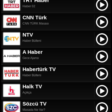
TRT Haber
Haber 02
CNN Türk
CNN TÜRK Masası
NTV
Haber Bülteni
A Haber
Gece Ajansı
Habertürk TV
Haber Bülteni
Halk TV
Açıkça
Sözcü TV
Masada Ne Var?