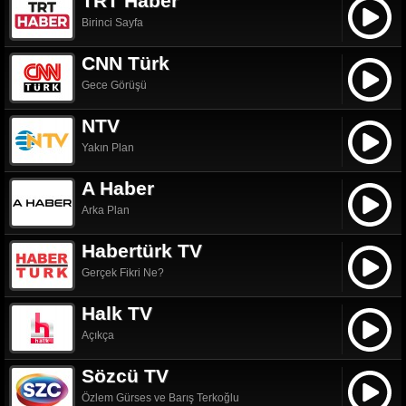
TRT Haber
Birinci Sayfa
CNN Türk
Gece Görüşü
NTV
Yakın Plan
A Haber
Arka Plan
Habertürk TV
Gerçek Fikri Ne?
Halk TV
Açıkça
Sözcü TV
Özlem Gürses ve Barış Terkoğlu