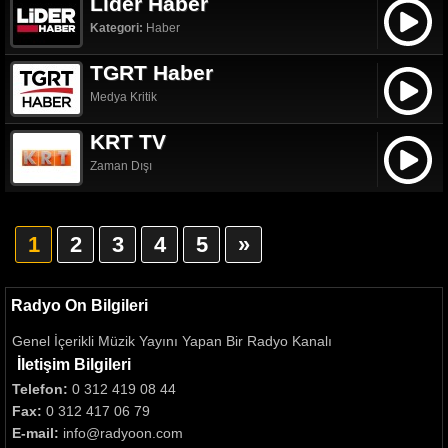
Lider Haber
Kategori:
Haber
TGRT Haber
Medya Kritik
KRT TV
Zaman Dışı
1
2
3
4
5
»
Radyo On Bilgileri
Genel İçerikli Müzik Yayını Yapan Bir Radyo Kanalı
İletişim Bilgileri
Telefon:
0 312 419 08 44
Fax:
0 312 417 06 79
E-mail:
info@radyoon.com