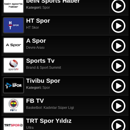
beIN Sports Haber
Kategori:
Spor
HT Spor
HT Skor
A Spor
Devre Arası
Sports Tv
Brand & Sport Summit
Tivibu Spor
Kategori:
Spor
FB TV
Basketbol: Kadınlar Süper Ligi
TRT Spor Yıldız
Ultra