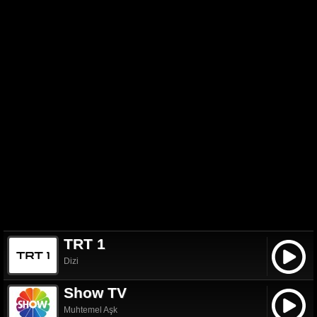
TRT 1
Dizi
Show TV
Muhtemel Aşk